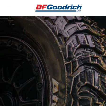
Go to page content
Go to page navigation