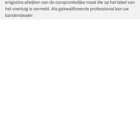
enigszins afwijken van de oorspronkelijke maat die op het label van
het voertuig is vermeld. Als gekwalificeerde professional kan uw
bandendealer:
1. Controleren of de belastings- en/of snelheidsindex van de
vervangende banden afwijkt van die van de originele banden.
2. Bepalen of de bandenspanning moet worden aangepast aan de
voorgestelde alternatieve maat.
/
3
#3 Brabus
Kies de juiste band
Onze nieuwste innovaties