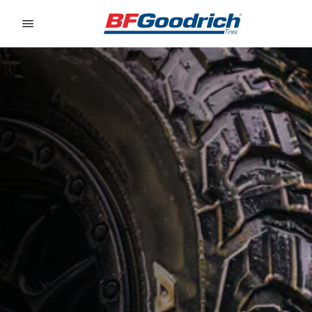
Go to page content
Go to page navigation