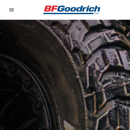
Go to page content
Go to page navigation