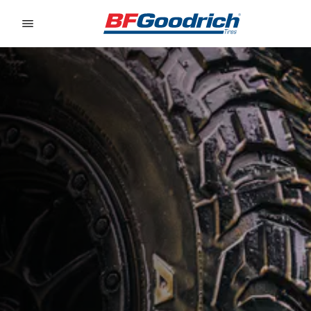
Go to page content
Go to page navigation