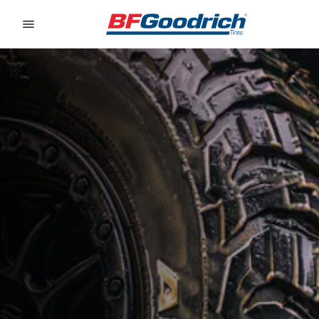
Go to page content
Go to page navigation