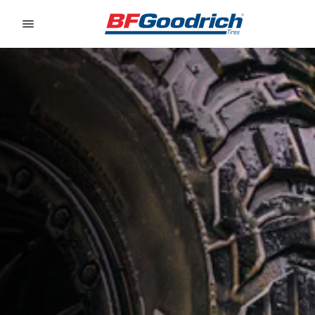
Go to page content
Go to page navigation