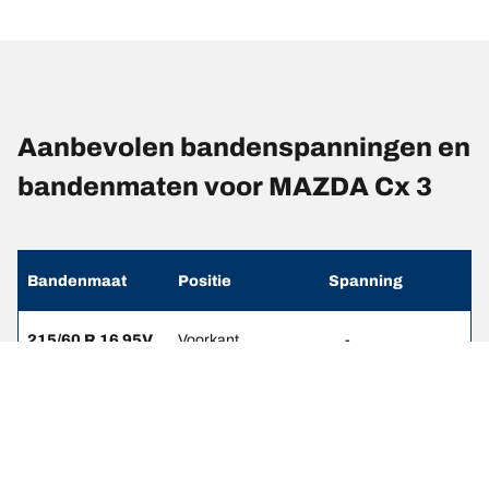
Aanbevolen bandenspanningen en
bandenmaten voor MAZDA Cx 3
Bandenmaat
Positie
Spanning
215/60 R 16 95V
Voorkant
-
215/60 R 16 95V
Achterkant
-
215/50 R 18 92V
Voorkant
2.3