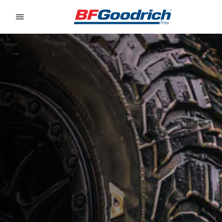
Go to page content
Go to page navigation