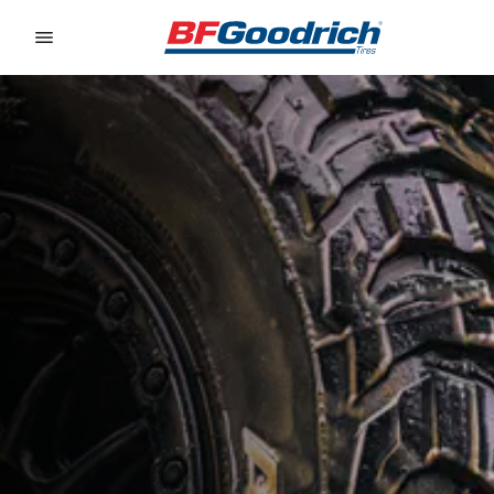
Go to page content
Go to page navigation