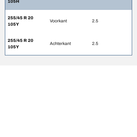
105H
255/45 R 20
Voorkant
2.5
105Y
255/45 R 20
Achterkant
2.5
105Y
Wettelijke vermeldingen
De weergegeven belastings- en/of snelheidsindexen kunnen
enigszins afwijken van de oorspronkelijke maat die op het label van
het voertuig is vermeld. Als gekwalificeerde professional kan uw
bandendealer: