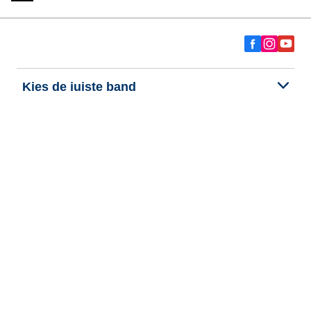
Kies de juiste band
Onze nieuwste innovaties
Wij zijn BFGoodrich
Hulp en ondersteuning
Persoonlijke gegevens
Cookies
Wettelijke vermeldingen