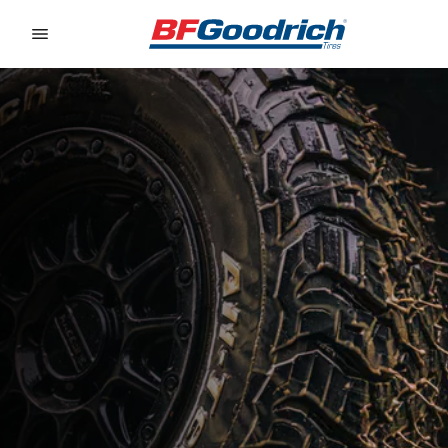
Go to page content
Go to page navigation