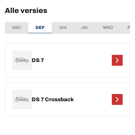
Alle versies
ABC
DEF
GHI
JKL
MNO
PQ
DS 7
DS 7 Crossback