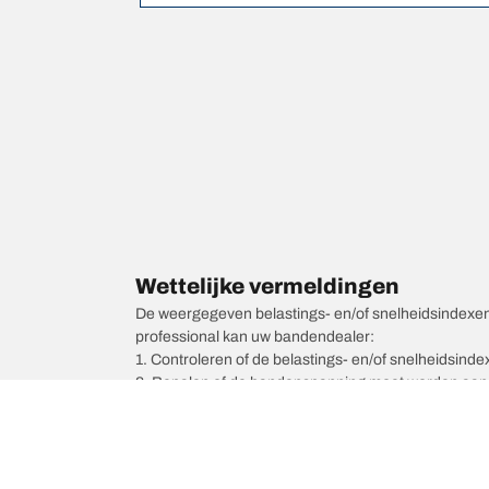
Wettelijke vermeldingen
De weergegeven belastings- en/of snelheidsindexen k
professional kan uw bandendealer:
1. Controleren of de belastings- en/of snelheidsind
2. Bepalen of de bandenspanning moet worden aang