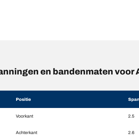
anningen en bandenmaten voo
Positie
Span
Voorkant
2.5
Achterkant
2.6