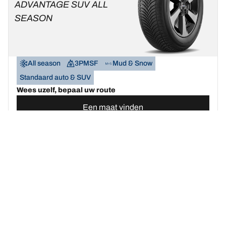
ADVANTAGE SUV ALL
SEASON
All season
3PMSF
Mud & Snow
Standaard auto & SUV
Wees uzelf, bepaal uw route
Een maat vinden
Bekijk de details
BFGOODRICH
G-FORCE WINTER 2