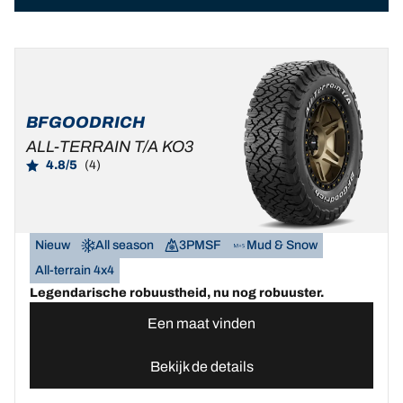
BFGOODRICH
ALL-TERRAIN T/A KO3
4.8/5
(4)
Nieuw
All season
3PMSF
Mud & Snow
All-terrain 4x4
Legendarische robuustheid, nu nog robuuster.
Een maat vinden
Bekijk de details