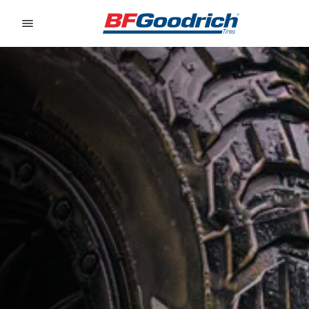
Go to page content
Go to page navigation