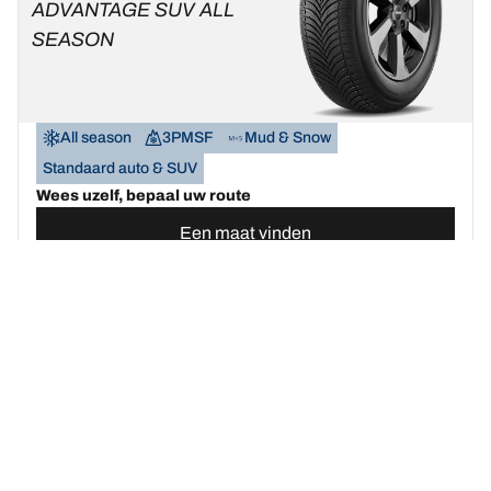
ADVANTAGE SUV ALL
SEASON
All season
3PMSF
Mud & Snow
Standaard auto & SUV
Wees uzelf, bepaal uw route
Een maat vinden
Bekijk de details
BFGOODRICH
G-FORCE WINTER 2