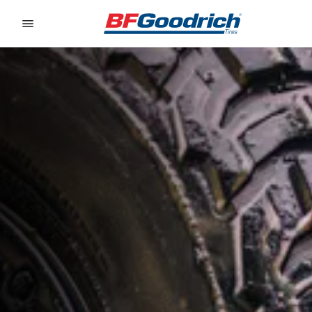
Go to page content
Go to page navigation