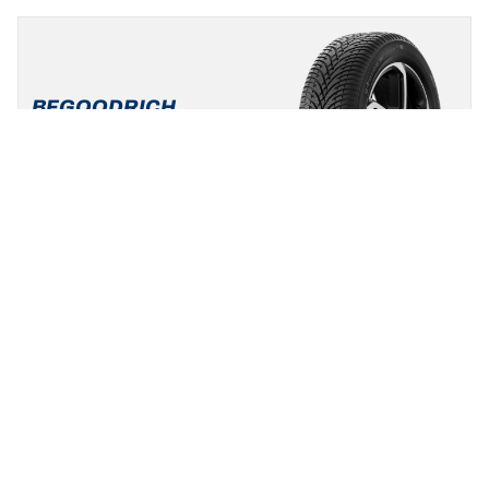
BFGOODRICH
G-FORCE WINTER 2
5/5
(1)
Nieuw
Winter
3PMSF
Mud & Snow
Standaard auto & SUV
Maak van de winter uw speeltuin.
Een maat vinden
Bekijk de details