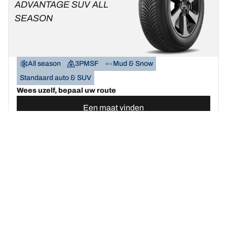
ADVANTAGE SUV ALL
SEASON
All season
3PMSF
Mud & Snow
Standaard auto & SUV
Wees uzelf, bepaal uw route
Een maat vinden
Bekijk de details
BFGOODRICH
G-FORCE WINTER 2