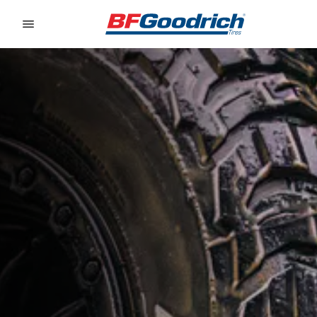
Go to page content
Go to page navigation