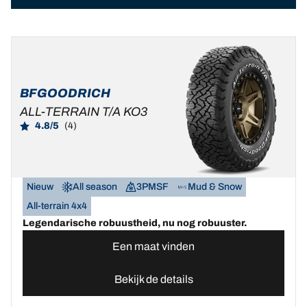
BFGOODRICH
ALL-TERRAIN T/A KO3
4.8/5
(4)
Nieuw
All season
3PMSF
Mud & Snow
All-terrain 4x4
Legendarische robuustheid, nu nog robuuster.
Een maat vinden
Bekijk de details