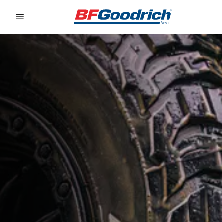
Go to page content
Go to page navigation