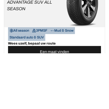
ADVANTAGE SUV ALL
SEASON
All season
3PMSF
Mud & Snow
Standaard auto & SUV
Wees uzelf, bepaal uw route
Een maat vinden
Bekijk de details
BFGOODRICH
G-FORCE WINTER 2