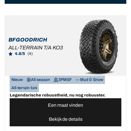
BFGOODRICH
ALL-TERRAIN T/A KO3
4.8/5
(4)
Nieuw
All season
3PMSF
Mud & Snow
All-terrain 4x4
Legendarische robuustheid, nu nog robuuster.
Een maat vinden
Bekijk de details