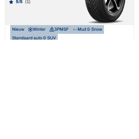
5/5
(1)
Nieuw
Winter
3PMSF
Mud & Snow
Standaard auto & SUV
Maak van de winter uw speeltuin.
Een maat vinden
Bekijk de details
BFGOODRICH
G-FORCE WINTER 2
SUV