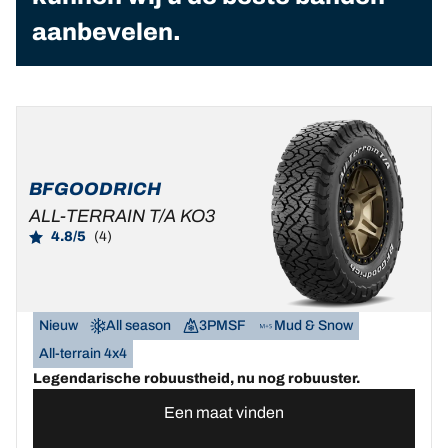
aanbevelen.
BFGOODRICH
ALL-TERRAIN T/A KO3
4.8/5
(4)
Nieuw
All season
3PMSF
Mud & Snow
All-terrain 4x4
Legendarische robuustheid, nu nog robuuster.
Een maat vinden