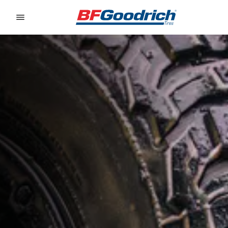
Go to page content
Go to page navigation