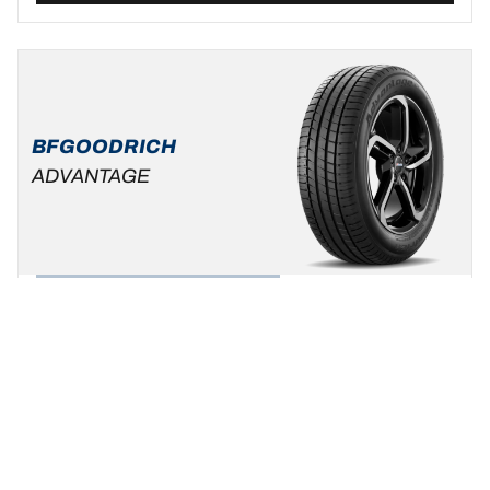
BFGOODRICH
ADVANTAGE
Zomer
Standaard auto & SUV
Wees uzelf, kies uw rijstijl !
Een maat vinden
Bekijk de details