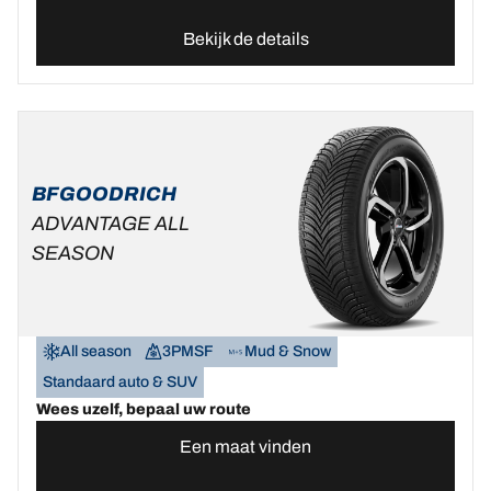
Bekijk de details
BFGOODRICH
ADVANTAGE ALL
SEASON
All season
3PMSF
Mud & Snow
Standaard auto & SUV
Wees uzelf, bepaal uw route
Een maat vinden