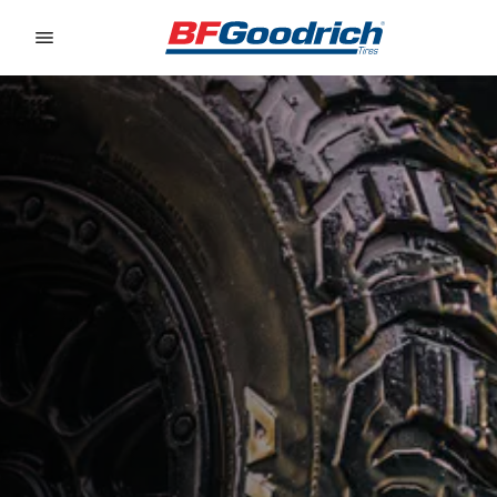
Go to page content
Go to page navigation