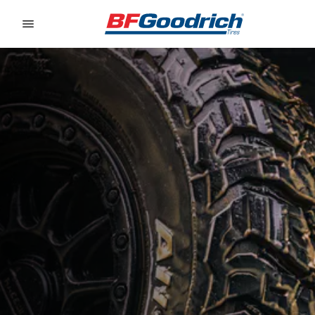
Go to page content
Go to page navigation