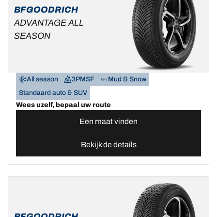
BFGOODRICH
ADVANTAGE ALL
SEASON
All season
3PMSF
Mud & Snow
Standaard auto & SUV
Wees uzelf, bepaal uw route
Een maat vinden
Bekijk de details
BFGOODRICH