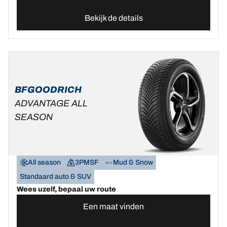
Bekijk de details
BFGOODRICH
ADVANTAGE ALL
SEASON
All season
3PMSF
Mud & Snow
Standaard auto & SUV
Wees uzelf, bepaal uw route
Een maat vinden