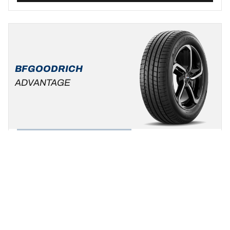
BFGOODRICH
ADVANTAGE
Zomer
Standaard auto & SUV
Wees uzelf, kies uw rijstijl !
Een maat vinden
Bekijk de details