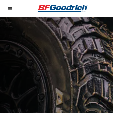
Go to page content
Go to page navigation