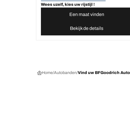
Wees uzelf, kies uw rijstijl !
Een maat vinden
Bekijk de details
Home
Autobanden
Vind uw BFGoodrich Aut
Kies de juiste band
Onze nieuw
Per seizoen, categorie of gamma
BFGoodrich Al
Offroadbanden
BFGoodrich Tr