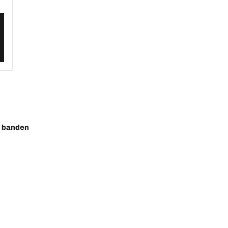
o banden
ste innovaties
Wij zijn BFGoodrich
Uw configuratie
l-Terrain T/A KO3
Onze geschiedenis
ail-Terrain T/A