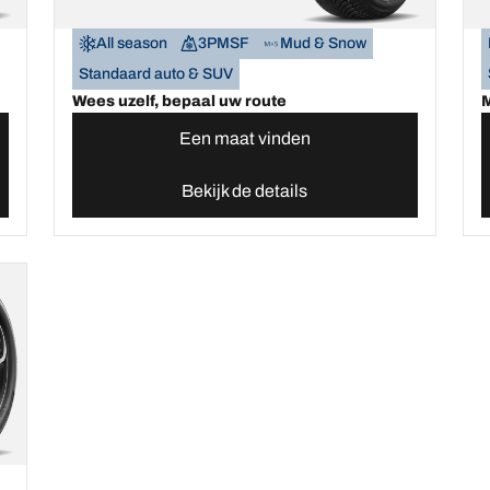
All season
3PMSF
Mud & Snow
Standaard auto & SUV
Wees uzelf, bepaal uw route
M
Een maat vinden
Bekijk de details