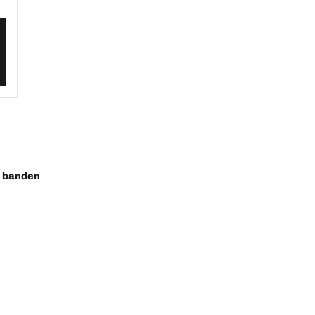
o banden
ste innovaties
Wij zijn BFGoodrich
Uw configuratie
l-Terrain T/A KO3
Onze geschiedenis
ail-Terrain T/A