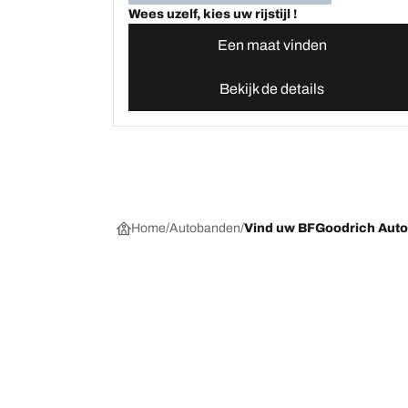
Wees uzelf, kies uw rijstijl !
Een maat vinden
Bekijk de details
Home
Autobanden
Vind uw BFGoodrich Aut
Kies de juiste band
Onze nieuw
Per seizoen, categorie of gamma
BFGoodrich Al
Offroadbanden
BFGoodrich Tr