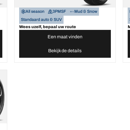
All season
3PMSF
Mud & Snow
Standaard auto & SUV
Wees uzelf, bepaal uw route
M
Een maat vinden
Bekijk de details