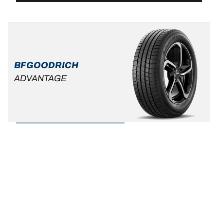
BFGOODRICH
ADVANTAGE
Zomer
Standaard auto & SUV
Wees uzelf, kies uw rijstijl !
Een maat vinden
Bekijk de details