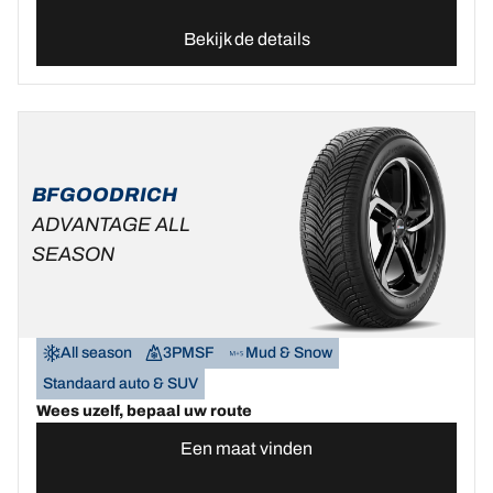
Bekijk de details
BFGOODRICH
ADVANTAGE ALL
SEASON
All season
3PMSF
Mud & Snow
Standaard auto & SUV
Wees uzelf, bepaal uw route
Een maat vinden