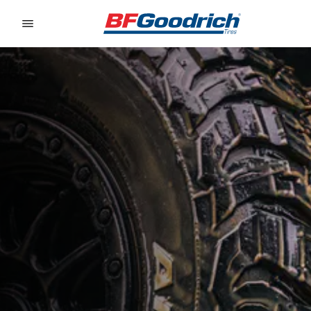
Go to page content
Go to page navigation