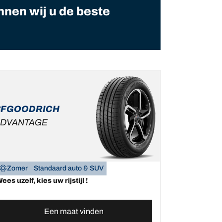
nnen wij u de beste
BFGOODRICH
DVANTAGE
Zomer
Standaard auto & SUV
ees uzelf, kies uw rijstijl !
Een maat vinden