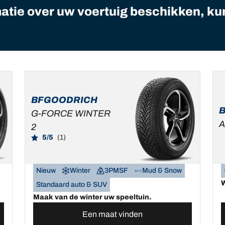
matie over uw voertuig beschikken, ku
BFGOODRICH
G-FORCE WINTER
A
2
5/5
(1)
Nieuw
Winter
3PMSF
Mud & Snow
W
Standaard auto & SUV
Maak van de winter uw speeltuin.
Een maat vinden