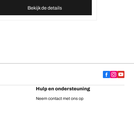
Bekijk de details
Hulp en ondersteuning
Neem contact met ons op
Adviezen
Europese bandenlabel
BFGoodrich vrachtwagenbanden