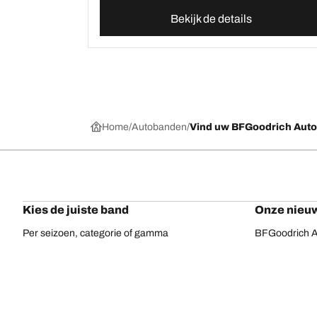
Bekijk de details
Home
Autobanden
Vind uw BFGoodrich Aut
Kies de juiste band
Onze nieuw
Per seizoen, categorie of gamma
BFGoodrich Al
Offroadbanden
BFGoodrich Tr
On-road banden
BFGoodrich M
Voor uw voertuig
BFGoodrich A
Per bandenassortiment
BFGoodrich 