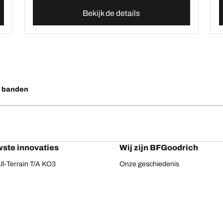
Bekijk de details
o banden
ste innovaties
Wij zijn BFGoodrich
l-Terrain T/A KO3
Onze geschiedenis
ail-Terrain T/A
ud-Terrain T/A KM3
dvantage 2
Advantage 2 SUV