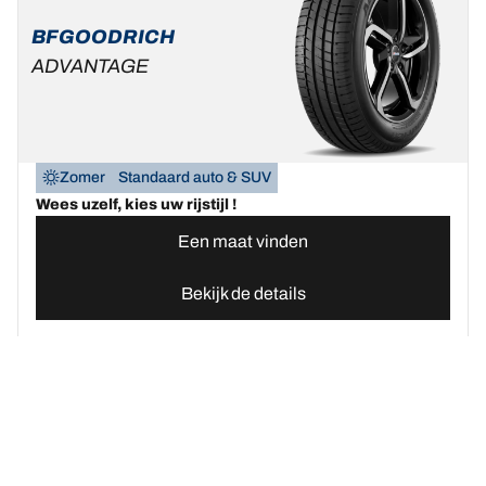
BFGOODRICH
ADVANTAGE
Zomer
Standaard auto & SUV
Wees uzelf, kies uw rijstijl !
Een maat vinden
Bekijk de details
Home
Autobanden
Vind uw BFGoodrich Auto banden