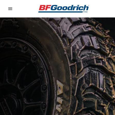
Go to page content
Go to page navigation