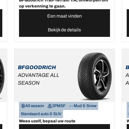
BFGoodrich Trail-Terrain T/A, ontworpen om
op verkenning te gaan.
Een maat vinden
Bekijk de details
BFGOODRICH
ADVANTAGE ALL
A
SEASON
A
All season
3PMSF
Mud & Snow
Standaard auto & SUV
Wees uzelf, bepaal uw route
W