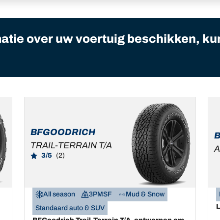
matie over uw voertuig beschikken, ku
BFGOODRICH
TRAIL-TERRAIN T/A
A
3/5
(2)
All season
3PMSF
Mud & Snow
Standaard auto & SUV