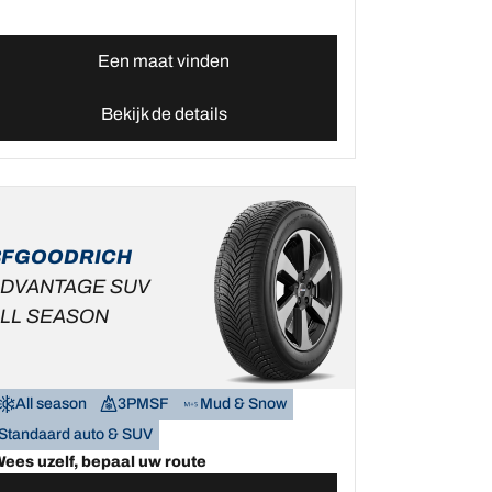
Een maat vinden
Bekijk de details
BFGOODRICH
DVANTAGE SUV
LL SEASON
All season
3PMSF
Mud & Snow
Standaard auto & SUV
ees uzelf, bepaal uw route