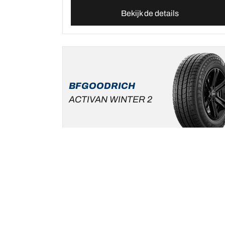
Bekijk de details
BFGOODRICH
ACTIVAN WINTER 2
Nieuw
Nieuwste innovatie
Winter
3PMSF
Mud & Snow
Bestelwagen
Veilig en betrouwbaar op besneeuwde en
natte wegdekken
Een maat vinden
Bekijk de details