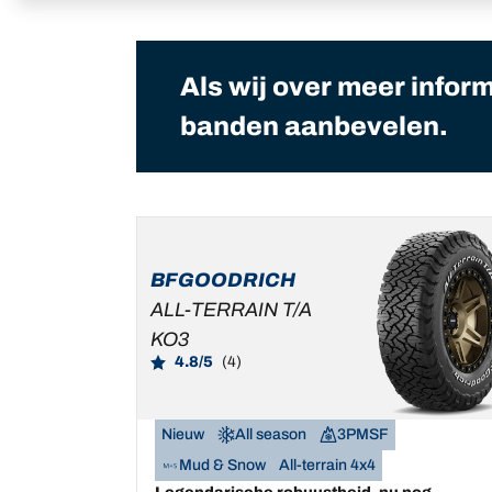
Als wij over meer infor
banden aanbevelen.
BFGOODRICH
ALL-TERRAIN T/A
KO3
4.8/5
(4)
Nieuw
All season
3PMSF
Mud & Snow
All-terrain 4x4