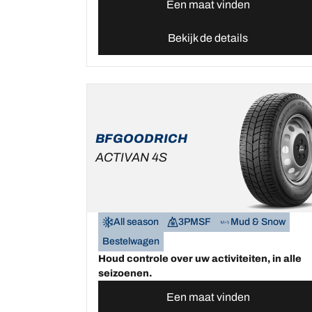
Een maat vinden
Bekijk de details
BFGOODRICH
ACTIVAN 4S
All season
3PMSF
Mud & Snow
Bestelwagen
Houd controle over uw activiteiten, in alle
seizoenen.
Een maat vinden