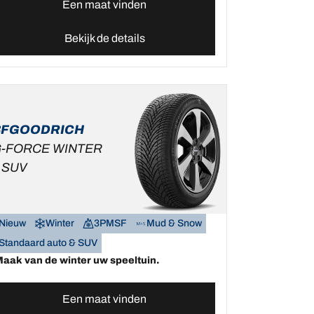
Een maat vinden
Bekijk de details
BFGOODRICH
-FORCE WINTER
 SUV
Nieuw
Winter
3PMSF
Mud & Snow
Standaard auto & SUV
aak van de winter uw speeltuin.
Een maat vinden