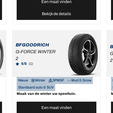
Een maat vinden
Bekijk de details
BFGOODRICH
G-FORCE WINTER
G
2
2
5/5
(1)
Nieuw
Winter
3PMSF
Mud & Snow
Standaard auto & SUV
Maak van de winter uw speeltuin.
M
Een maat vinden