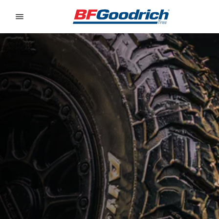
Go to page content
Go to page navigation