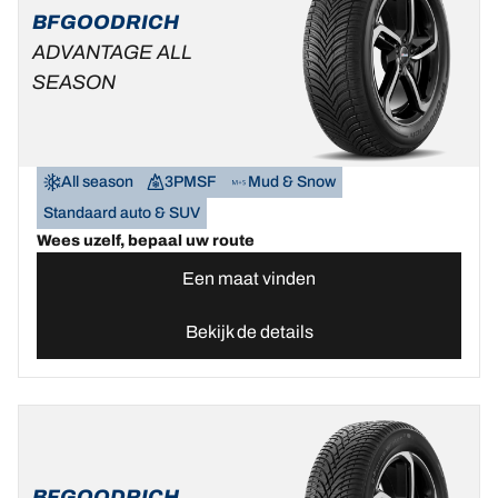
BFGOODRICH
ADVANTAGE ALL
SEASON
All season
3PMSF
Mud & Snow
Standaard auto & SUV
Wees uzelf, bepaal uw route
Een maat vinden
Bekijk de details
BFGOODRICH