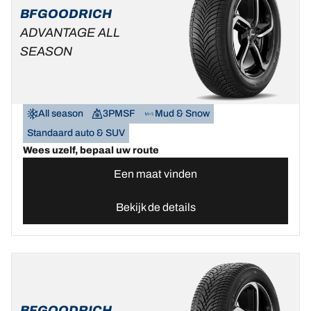
BFGOODRICH
ADVANTAGE ALL
SEASON
All season
3PMSF
Mud & Snow
Standaard auto & SUV
Wees uzelf, bepaal uw route
Een maat vinden
Bekijk de details
BFGOODRICH