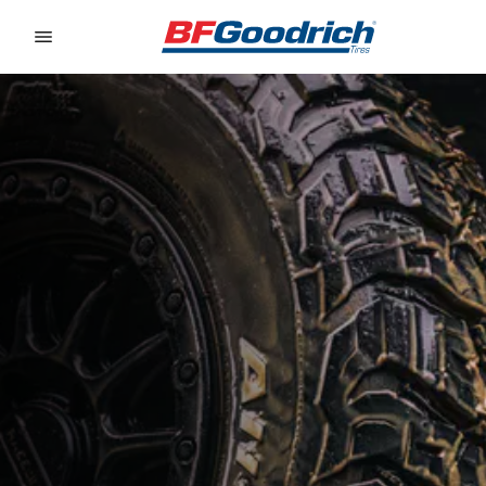
Go to page content
Go to page navigation