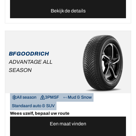
Bekijk de details
BFGOODRICH
ADVANTAGE ALL
SEASON
All season
3PMSF
Mud & Snow
Standaard auto & SUV
Wees uzelf, bepaal uw route
Een maat vinden