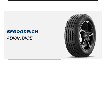
BFGOODRICH
ADVANTAGE
Zomer
Standaard auto & SUV
Wees uzelf, kies uw rijstijl !
Een maat vinden
Bekijk de details