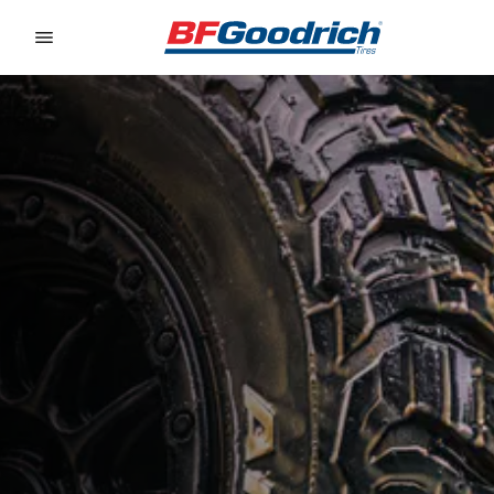
Go to page content
Go to page navigation