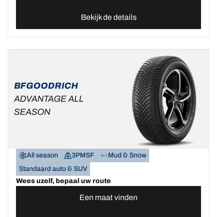
Bekijk de details
BFGOODRICH
ADVANTAGE ALL
SEASON
All season
3PMSF
Mud & Snow
Standaard auto & SUV
Wees uzelf, bepaal uw route
Een maat vinden