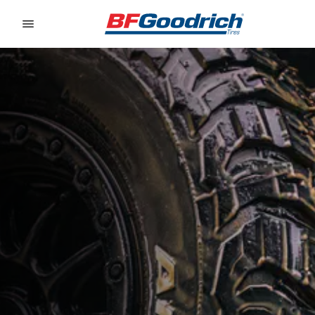
Go to page content
Go to page navigation