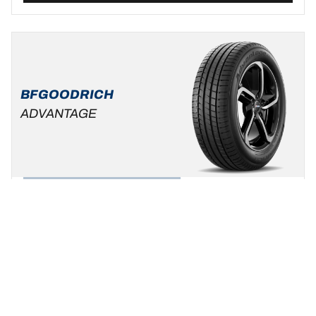
BFGOODRICH
ADVANTAGE
Zomer
Standaard auto & SUV
Wees uzelf, kies uw rijstijl !
Een maat vinden
Bekijk de details