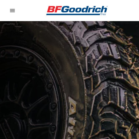
Go to page content
Go to page navigation