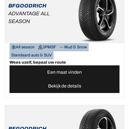
BFGOODRICH
ADVANTAGE ALL
SEASON
All season
3PMSF
Mud & Snow
Standaard auto & SUV
Wees uzelf, bepaal uw route
Een maat vinden
Bekijk de details
BFGOODRICH