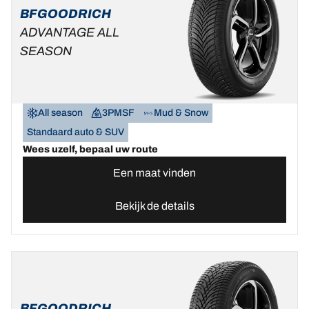
BFGOODRICH
ADVANTAGE ALL
SEASON
All season
3PMSF
Mud & Snow
Standaard auto & SUV
Wees uzelf, bepaal uw route
Een maat vinden
Bekijk de details
BFGOODRICH