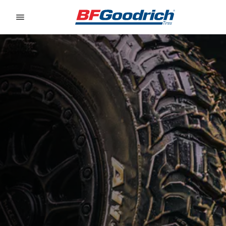
Go to page content
Go to page navigation