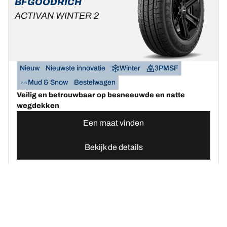
BFGOODRICH
ACTIVAN WINTER 2
Nieuw
Nieuwste innovatie
Winter
3PMSF
Mud & Snow
Bestelwagen
Veilig en betrouwbaar op besneeuwde en natte
wegdekken
Een maat vinden
Bekijk de details
Home
Autobanden
Vind uw BFGoodrich Auto banden