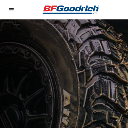
Go to page content
Go to page navigation