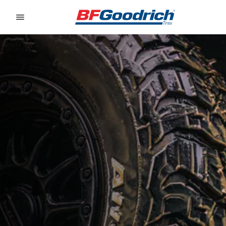
Go to page content
Go to page navigation