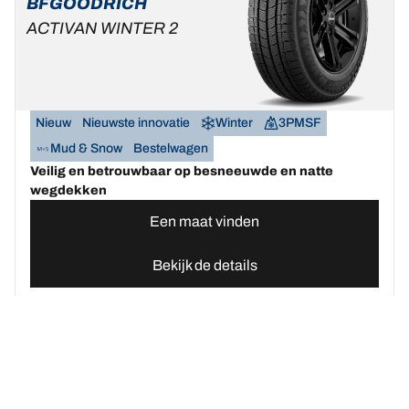
BFGOODRICH
ACTIVAN WINTER 2
Nieuw
Nieuwste innovatie
Winter
3PMSF
Mud & Snow
Bestelwagen
Veilig en betrouwbaar op besneeuwde en natte
wegdekken
Een maat vinden
Bekijk de details
Home
Autobanden
Vind uw BFGoodrich Auto banden