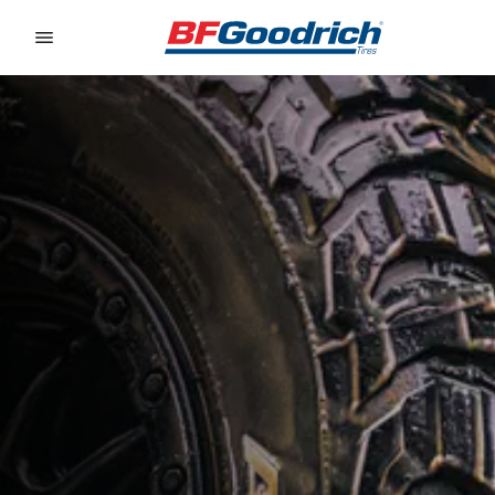
Go to page content
Go to page navigation