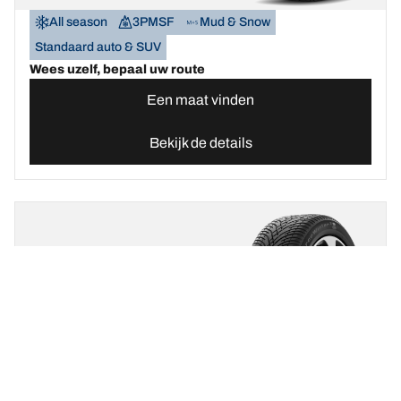
All season
3PMSF
Mud & Snow
Standaard auto & SUV
Wees uzelf, bepaal uw route
Een maat vinden
Bekijk de details
BFGOODRICH
G-FORCE WINTER 2
SUV
Nieuw
Winter
3PMSF
Mud & Snow