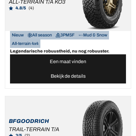
ALL-TERRAIN T/A KO3
4.8/5
(4)
Nieuw
All season
3PMSF
Mud & Snow
All-terrain 4x4
Legendarische robuustheid, nu nog robuuster.
Een maat vinden
Bekijk de details
BFGOODRICH
TRAIL-TERRAIN T/A
3/5
(2)