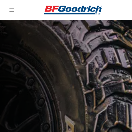
Go to page content
Go to page navigation