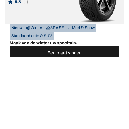
5/5
(1)
Nieuw
Winter
3PMSF
Mud & Snow
Standaard auto & SUV
Maak van de winter uw speeltuin.
Een maat vinden
Bekijk de details
BFGOODRICH
G-FORCE WINTER 2
SUV