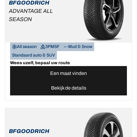
BFGOODRICH
ADVANTAGE ALL
SEASON
All season
3PMSF
Mud & Snow
Standaard auto & SUV
Wees uzelf, bepaal uw route
Een maat vinden
Bekijk de details
BFGOODRICH