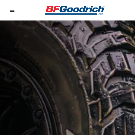
Go to page content
Go to page navigation