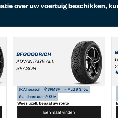
matie over uw voertuig beschikken, ku
BFGOODRICH
G
ADVANTAGE ALL
2
SEASON
All season
3PMSF
Mud & Snow
Standaard auto & SUV
Wees uzelf, bepaal uw route
M
Een maat vinden