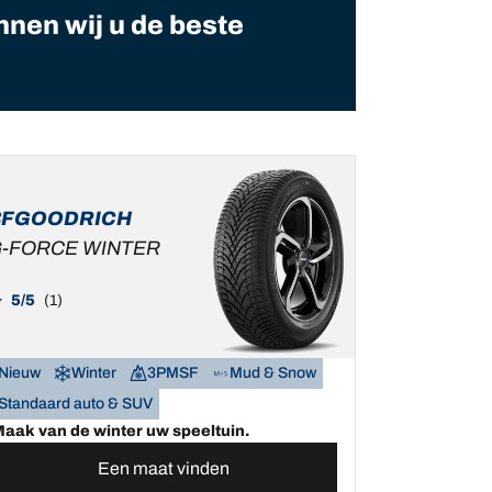
nnen wij u de beste
BFGOODRICH
-FORCE WINTER
5/5
(1)
Nieuw
Winter
3PMSF
Mud & Snow
Standaard auto & SUV
aak van de winter uw speeltuin.
Een maat vinden