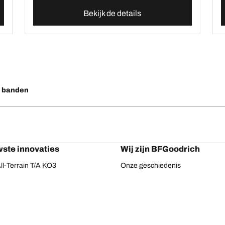
Bekijk de details
o banden
ste innovaties
Wij zijn BFGoodrich
l-Terrain T/A KO3
Onze geschiedenis
ail-Terrain T/A
ud-Terrain T/A KM3
dvantage 2
Advantage 2 SUV