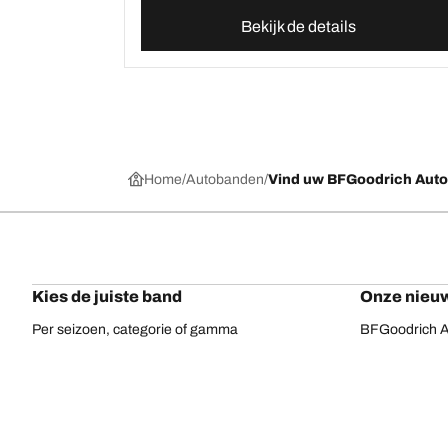
Bekijk de details
Home
Autobanden
Vind uw BFGoodrich Aut
Kies de juiste band
Onze nieuw
Per seizoen, categorie of gamma
BFGoodrich Al
Offroadbanden
BFGoodrich Tr
On-road banden
BFGoodrich M
Voor uw voertuig
BFGoodrich A
Per bandenassortiment
BFGoodrich 