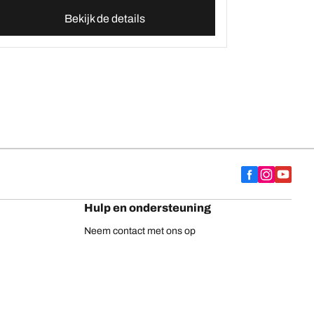
Bekijk de details
Hulp en ondersteuning
Neem contact met ons op
Adviezen
Europese bandenlabel
BFGoodrich vrachtwagenbanden