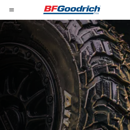
Go to page content
Go to page navigation