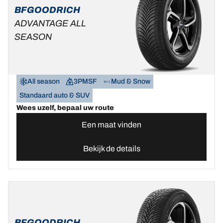
BFGOODRICH
ADVANTAGE ALL
SEASON
All season
3PMSF
Mud & Snow
Standaard auto & SUV
Wees uzelf, bepaal uw route
Een maat vinden
Bekijk de details
BFGOODRICH