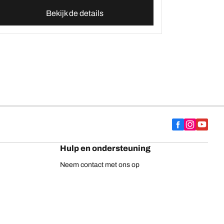
Bekijk de details
Hulp en ondersteuning
Neem contact met ons op
Adviezen
Europese bandenlabel
BFGoodrich vrachtwagenbanden