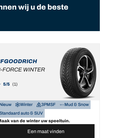
nnen wij u de beste
BFGOODRICH
-FORCE WINTER
5/5
(1)
Nieuw
Winter
3PMSF
Mud & Snow
Standaard auto & SUV
aak van de winter uw speeltuin.
Een maat vinden