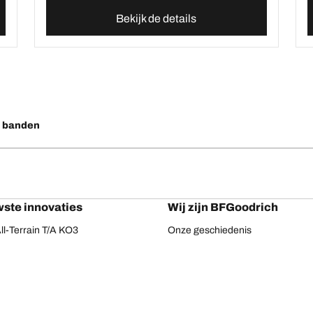
Bekijk de details
o banden
ste innovaties
Wij zijn BFGoodrich
l-Terrain T/A KO3
Onze geschiedenis
ail-Terrain T/A
ud-Terrain T/A KM3
dvantage 2
Advantage 2 SUV