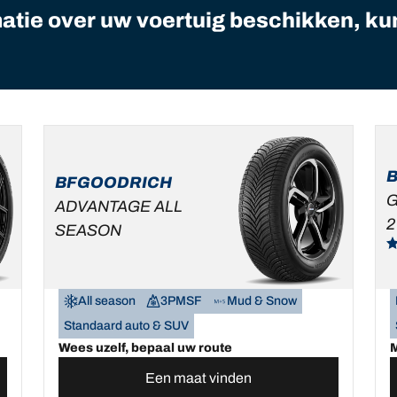
matie over uw voertuig beschikken, ku
BFGOODRICH
G
ADVANTAGE ALL
2
SEASON
All season
3PMSF
Mud & Snow
Standaard auto & SUV
Wees uzelf, bepaal uw route
M
Een maat vinden