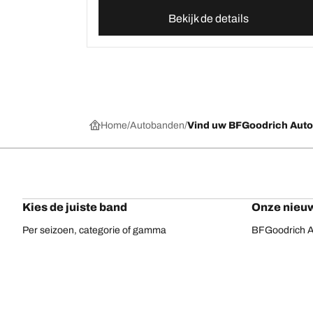
Bekijk de details
Home
Autobanden
Vind uw BFGoodrich Aut
Kies de juiste band
Onze nieuw
Per seizoen, categorie of gamma
BFGoodrich Al
Offroadbanden
BFGoodrich Tr
On-road banden
BFGoodrich M
Voor uw voertuig
BFGoodrich A
Per bandenassortiment
BFGoodrich 