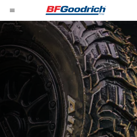
Go to page content
Go to page navigation