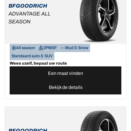
BFGOODRICH
ADVANTAGE ALL
SEASON
All season
3PMSF
Mud & Snow
Standaard auto & SUV
Wees uzelf, bepaal uw route
Een maat vinden
Bekijk de details
BFGOODRICH