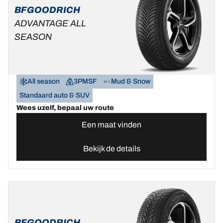
BFGOODRICH
ADVANTAGE ALL
SEASON
All season
3PMSF
Mud & Snow
Standaard auto & SUV
Wees uzelf, bepaal uw route
Een maat vinden
Bekijk de details
BFGOODRICH