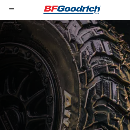
Go to page content
Go to page navigation