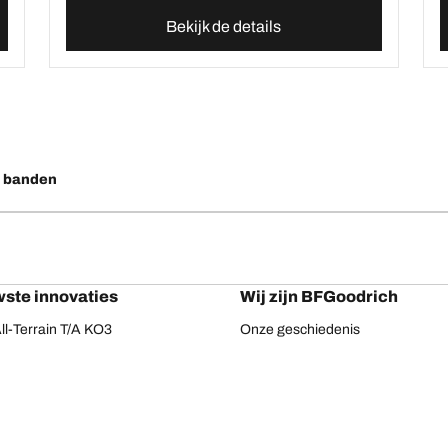
Bekijk de details
o banden
ste innovaties
Wij zijn BFGoodrich
l-Terrain T/A KO3
Onze geschiedenis
ail-Terrain T/A
ud-Terrain T/A KM3
dvantage 2
Advantage 2 SUV