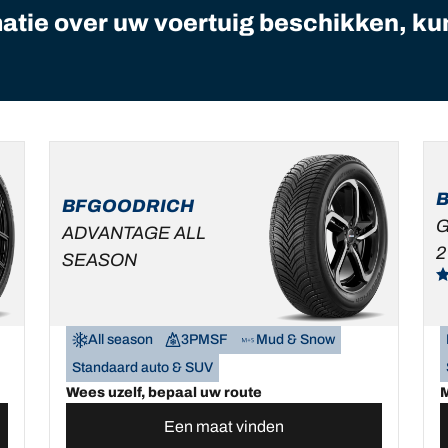
matie over uw voertuig beschikken, ku
BFGOODRICH
G
ADVANTAGE ALL
2
SEASON
All season
3PMSF
Mud & Snow
Standaard auto & SUV
Wees uzelf, bepaal uw route
M
Een maat vinden