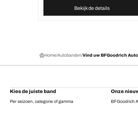
Bekijk de details
Home
Autobanden
Vind uw BFGoodrich Aut
Kies de juiste band
Onze nieuw
Per seizoen, categorie of gamma
BFGoodrich Al
Offroadbanden
BFGoodrich Tr
On-road banden
BFGoodrich M
Voor uw voertuig
BFGoodrich A
Per bandenassortiment
BFGoodrich 