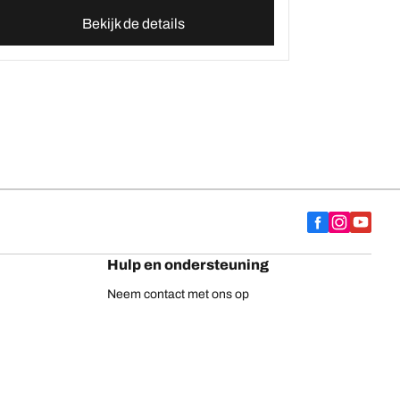
Bekijk de details
Hulp en ondersteuning
Neem contact met ons op
Adviezen
Europese bandenlabel
BFGoodrich vrachtwagenbanden