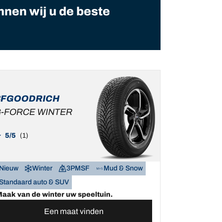
nnen wij u de beste
BFGOODRICH
-FORCE WINTER
5/5
(1)
Nieuw
Winter
3PMSF
Mud & Snow
Standaard auto & SUV
aak van de winter uw speeltuin.
Een maat vinden