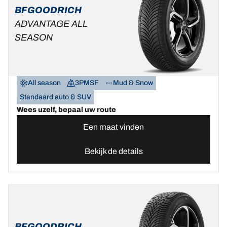
BFGOODRICH
ADVANTAGE ALL
SEASON
All season
3PMSF
Mud & Snow
Standaard auto & SUV
Wees uzelf, bepaal uw route
Een maat vinden
Bekijk de details
BFGOODRICH