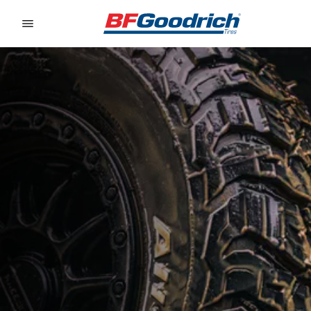
Go to page content
Go to page navigation