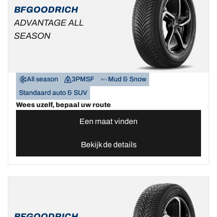
BFGOODRICH
ADVANTAGE ALL
SEASON
All season
3PMSF
Mud & Snow
Standaard auto & SUV
Wees uzelf, bepaal uw route
Een maat vinden
Bekijk de details
BFGOODRICH