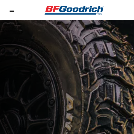
Go to page content
Go to page navigation