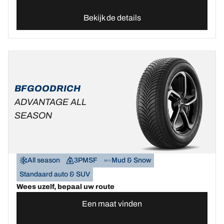
Bekijk de details
BFGOODRICH
ADVANTAGE ALL
SEASON
All season
3PMSF
Mud & Snow
Standaard auto & SUV
Wees uzelf, bepaal uw route
Een maat vinden