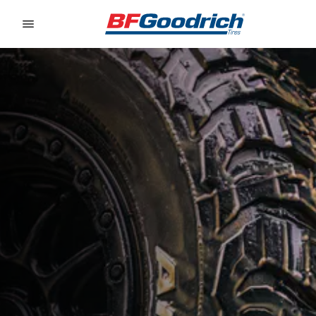
Go to page content
Go to page navigation