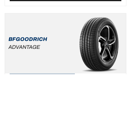
BFGOODRICH
ADVANTAGE
Zomer
Standaard auto & SUV
Wees uzelf, kies uw rijstijl !
Een maat vinden
Bekijk de details