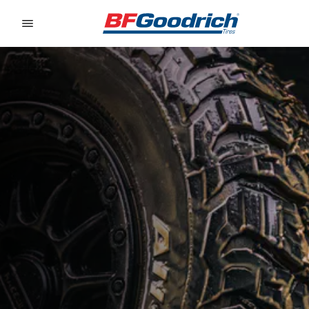
Go to page content
Go to page navigation