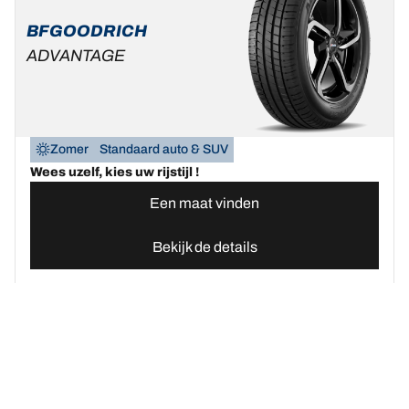
BFGOODRICH
ADVANTAGE
Zomer
Standaard auto & SUV
Wees uzelf, kies uw rijstijl !
Een maat vinden
Bekijk de details
Home
Autobanden
Vind uw BFGoodrich Auto banden