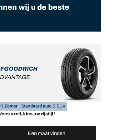
nnen wij u de beste
BFGOODRICH
DVANTAGE
Zomer
Standaard auto & SUV
ees uzelf, kies uw rijstijl !
Een maat vinden