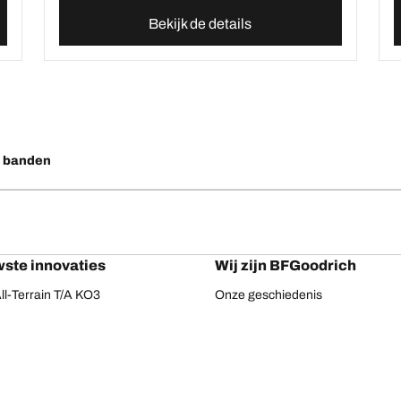
Bekijk de details
o banden
ste innovaties
Wij zijn BFGoodrich
l-Terrain T/A KO3
Onze geschiedenis
ail-Terrain T/A
ud-Terrain T/A KM3
dvantage 2
Advantage 2 SUV