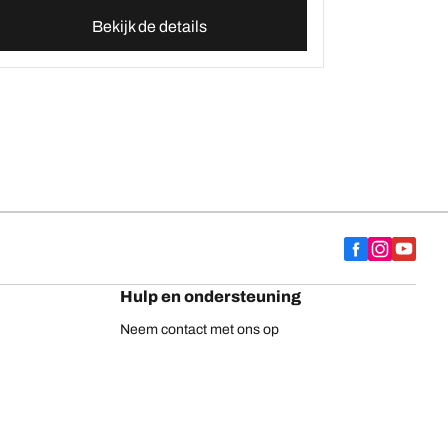
Bekijk de details
Hulp en ondersteuning
Neem contact met ons op
Adviezen
Europese bandenlabel
BFGoodrich vrachtwagenbanden