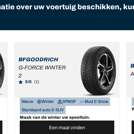
matie over uw voertuig beschikken, ku
BFGOODRICH
G-FORCE WINTER
A
2
5/5
(1)
Nieuw
Winter
3PMSF
Mud & Snow
W
Standaard auto & SUV
Maak van de winter uw speeltuin.
Een maat vinden