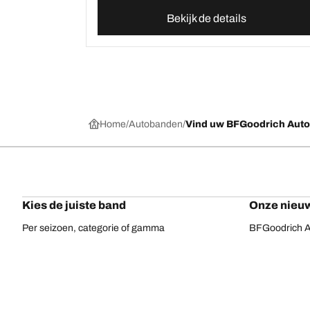
Bekijk de details
Home
Autobanden
Vind uw BFGoodrich Aut
Kies de juiste band
Onze nieuw
Per seizoen, categorie of gamma
BFGoodrich Al
Offroadbanden
BFGoodrich Tr
On-road banden
BFGoodrich M
Voor uw voertuig
BFGoodrich A
Per bandenassortiment
BFGoodrich 