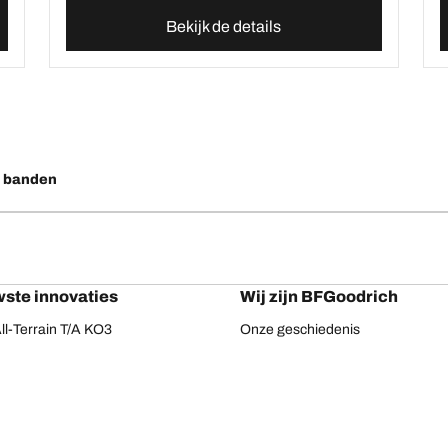
Bekijk de details
o banden
ste innovaties
Wij zijn BFGoodrich
l-Terrain T/A KO3
Onze geschiedenis
ail-Terrain T/A
ud-Terrain T/A KM3
dvantage 2
Advantage 2 SUV