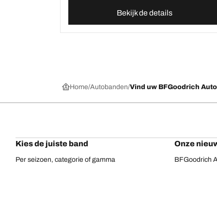
Bekijk de details
Home
Autobanden
Vind uw BFGoodrich Aut
Kies de juiste band
Onze nieuw
Per seizoen, categorie of gamma
BFGoodrich Al
Offroadbanden
BFGoodrich Tr
On-road banden
BFGoodrich M
Voor uw voertuig
BFGoodrich A
Per bandenassortiment
BFGoodrich 