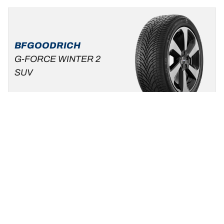
BFGOODRICH
G-FORCE WINTER 2
SUV
Nieuw
Winter
3PMSF
Mud & Snow
Standaard auto & SUV
Maak van de winter uw speeltuin.
Een maat vinden
Bekijk de details