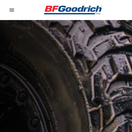
Go to page content
Go to page navigation