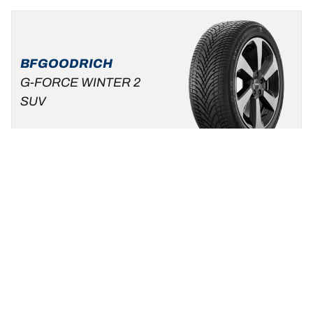
BFGOODRICH
G-FORCE WINTER 2
SUV
Nieuw
Winter
3PMSF
Mud & Snow
Standaard auto & SUV
Maak van de winter uw speeltuin.
Een maat vinden
Bekijk de details