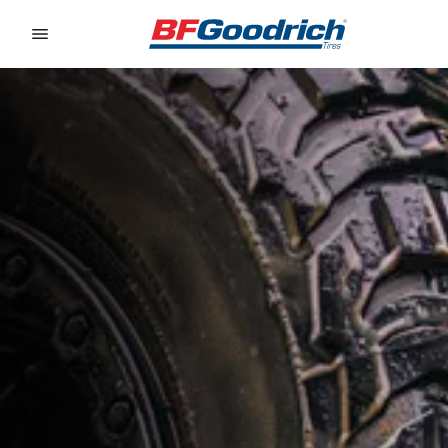
Go to page content
Go to page navigation